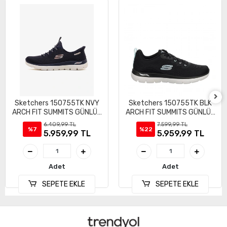
Sketchers 150755TK NVY
Sketchers 150755TK BLK
ARCH FIT SUMMITS GÜNLÜK
ARCH FIT SUMMITS GÜNLÜK
SPOR AYAKKABI
SPOR AYAKKABI
6.409,99 TL
7.599,99 TL
%7
%22
5.959,99 TL
5.959,99 TL
Adet
Adet
SEPETE EKLE
SEPETE EKLE