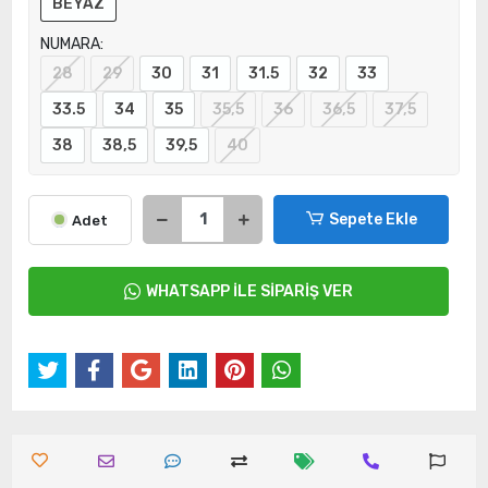
BEYAZ
NUMARA:
28
29
30
31
31.5
32
33
33.5
34
35
35,5
36
36,5
37,5
38
38,5
39,5
40
Sepete Ekle
Adet
WHATSAPP İLE SİPARİŞ VER