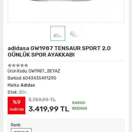
adidasa GW1987 TENSAUR SPORT 2.0
GÜNLÜK SPOR AYAKKABI
Ürün Kodu:
GW1987_BEYAZ
Barkod:
6043435491290
Marka:
Adidas
Stok:
20+
3.759,99 TL
%9
KARGO
3.419,99 TL
BEDAVA
indirim
Renk: