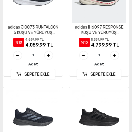
adidas JI0873 RUNFALCON
adidas IH6097 RESPONSE
5 KOŞU VE YÜRÜYÜŞ
KOŞU VE YÜRÜYÜŞ
AYAKKABI
AYAKKABISI
4.659,99 TL
5.359,99 TL
%13
%10
4.059,99 TL
4.799,99 TL
Adet
Adet
SEPETE EKLE
SEPETE EKLE