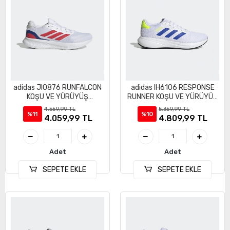
adidas JI0876 RUNFALCON
adidas IH6106 RESPONSE
KOŞU VE YÜRÜYÜŞ
RUNNER KOŞU VE YÜRÜYÜŞ
AYAKKABI
AYAKKABI
4.559,99 TL
5.359,99 TL
%11
%10
4.059,99 TL
4.809,99 TL
Adet
Adet
SEPETE EKLE
SEPETE EKLE