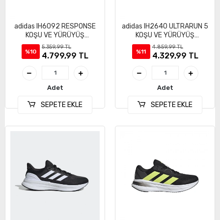
adidas IH6092 RESPONSE
adidas IH2640 ULTRARUN 5
KOŞU VE YÜRÜYÜŞ
KOŞU VE YÜRÜYÜŞ
AYAKKABI
AYAKKABI
5.359,99 TL
4.859,99 TL
%10
%11
4.799,99 TL
4.329,99 TL
Adet
Adet
SEPETE EKLE
SEPETE EKLE