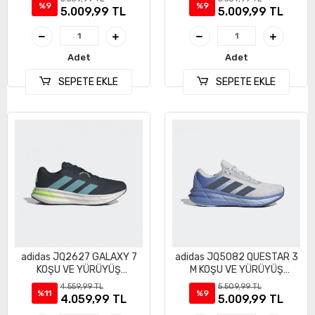
%9
%9
5.009,99 TL
5.009,99 TL
Adet
Adet
SEPETE EKLE
SEPETE EKLE
adidas JQ2627 GALAXY 7
adidas JQ5082 QUESTAR 3
KOŞU VE YÜRÜYÜŞ
M KOŞU VE YÜRÜYÜŞ
AYAKKABI
AYAKKABI
4.559,99 TL
5.509,99 TL
%11
%9
4.059,99 TL
5.009,99 TL