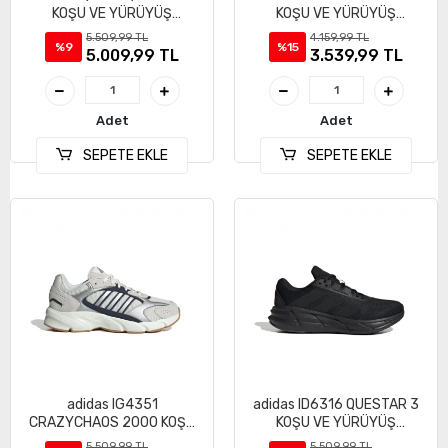
KOŞU VE YÜRÜYÜŞ
KOŞU VE YÜRÜYÜŞ
AYAKKABI
AYAKKABI
5.509,99 TL
4.159,99 TL
%9
%15
5.009,99 TL
3.539,99 TL
Adet
Adet
SEPETE EKLE
SEPETE EKLE
adidas IG4351
adidas ID6316 QUESTAR 3
CRAZYCHAOS 2000 KOŞU
KOŞU VE YÜRÜYÜŞ
VE YÜRÜYÜŞ AYAKKABI
AYAKKABI
5.509,99 TL
5.509,99 TL