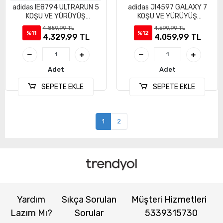
adidas IE8794 ULTRARUN 5
adidas JI4597 GALAXY 7
KOŞU VE YÜRÜYÜŞ
KOŞU VE YÜRÜYÜŞ
AYAKKABI
AYAKKABI
4.859,99 TL
4.599,99 TL
%11
%12
4.329,99 TL
4.059,99 TL
Adet
Adet
SEPETE EKLE
SEPETE EKLE
1
2
Yardım
Sıkça Sorulan
Müşteri Hizmetleri
Lazım Mı?
Sorular
5339315730