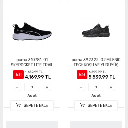
puma 310781-01
puma 392322-02 MILENIO
SKYROCKET LITE TRAIL
TECH KOŞU VE YÜRÜYÜŞ
GÜNLÜK SPOR AYAKKABI
AYAKKABI
4.659,99 TL
6.599,99 TL
%11
%16
4.169,99 TL
5.539,99 TL
Adet
Adet
SEPETE EKLE
SEPETE EKLE