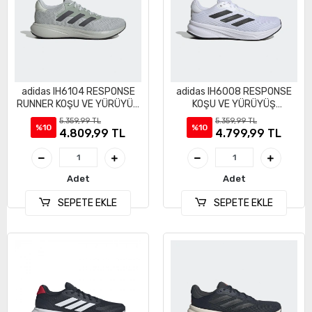
adidas IH6104 RESPONSE
adidas IH6008 RESPONSE
RUNNER KOŞU VE YÜRÜYÜŞ
KOŞU VE YÜRÜYÜŞ
AYAKKABI
AYAKKABI
5.359,99 TL
5.359,99 TL
%10
%10
4.809,99 TL
4.799,99 TL
Adet
Adet
SEPETE EKLE
SEPETE EKLE