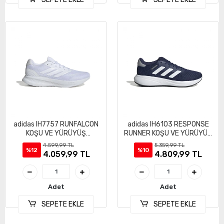
adidas IH7757 RUNFALCON
adidas IH6103 RESPONSE
KOŞU VE YÜRÜYÜŞ
RUNNER KOŞU VE YÜRÜYÜŞ
AYAKKABI
AYAKKABI
4.599,99 TL
5.359,99 TL
%12
%10
4.059,99 TL
4.809,99 TL
Adet
Adet
SEPETE EKLE
SEPETE EKLE