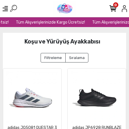
0
siz!
Tüm Alışverişlerinizde Kargo Ücretsiz!
Tüm Alışverişlerinizd
Koşu ve Yürüyüş Ayakkabısı
Filtreleme
Sıralama
adidas JQ5081 QUESTAR 3
adidas JP6928 RUNBLAZE