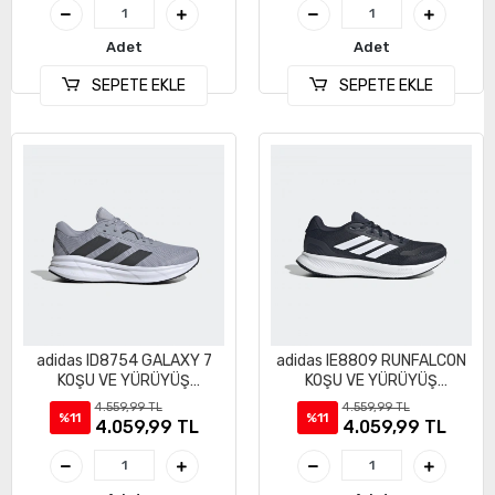
Adet
Adet
SEPETE EKLE
SEPETE EKLE
adidas ID8754 GALAXY 7
adidas IE8809 RUNFALCON
KOŞU VE YÜRÜYÜŞ
KOŞU VE YÜRÜYÜŞ
AYAKKABI
AYAKKABISI
4.559,99 TL
4.559,99 TL
%11
%11
4.059,99 TL
4.059,99 TL