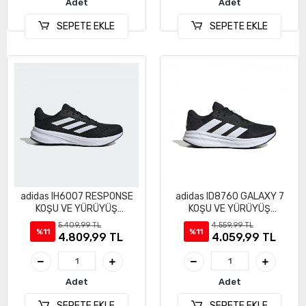
Adet
Adet
SEPETE EKLE
SEPETE EKLE
adidas IH6007 RESPONSE
adidas ID8760 GALAXY 7
KOŞU VE YÜRÜYÜŞ
KOŞU VE YÜRÜYÜŞ
AYAKKABI
AYAKKABI
5.409,99 TL
4.559,99 TL
%11
%11
4.809,99 TL
4.059,99 TL
Adet
Adet
SEPETE EKLE
SEPETE EKLE