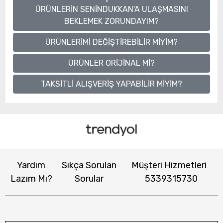
ÜRÜNLERİN SENİNDUKKAN'A ULAŞMASINI
BEKLEMEK ZORUNDAYIM?
ÜRÜNLERİMİ DEĞİŞTİREBİLİR MİYİM?
ÜRÜNLER ORİJİNAL Mİ?
TAKSİTLİ ALIŞVERİŞ YAPABİLİR MİYİM?
Yardım
Sıkça Sorulan
Müşteri Hizmetleri
Lazım Mı?
Sorular
5339315730