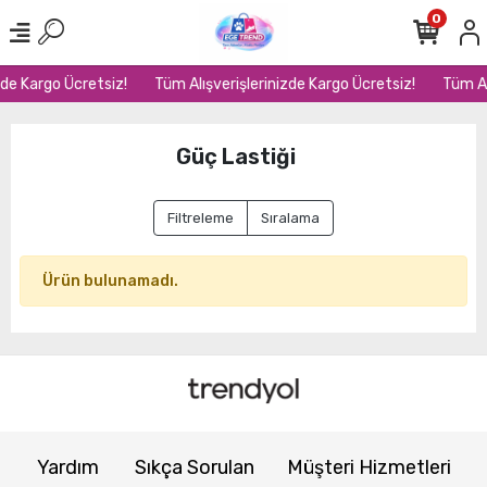
0
zde Kargo Ücretsiz!
Tüm Alışverişlerinizde Kargo Ücretsiz!
Tüm Al
Güç Lastiği
Filtreleme
Sıralama
Ürün bulunamadı.
Yardım
Sıkça Sorulan
Müşteri Hizmetleri