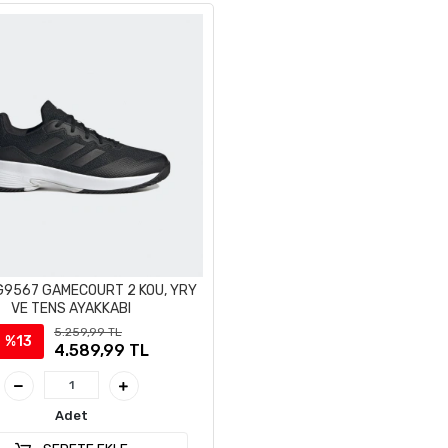
IG9567 GAMECOURT 2 KOU, YRY
VE TENS AYAKKABI
5.259,99 TL
%13
4.589,99 TL
Adet