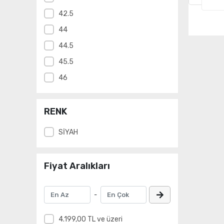
42.5
44
44.5
45.5
46
RENK
SİYAH
Fiyat Aralıkları
-
4.199,00 TL ve üzeri