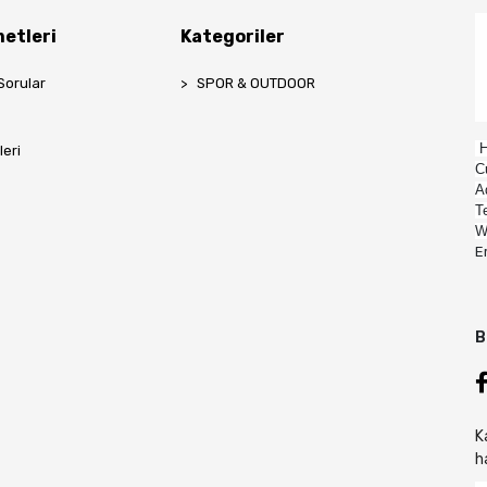
etleri
Kategoriler
Sorular
SPOR & OUTDOOR
H
leri
C
A
T
W
E
B
K
h