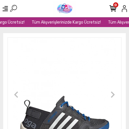
0
rgo Ücretsiz!
Tüm Alışverişlerinizde Kargo Ücretsiz!
Tüm Alışveri