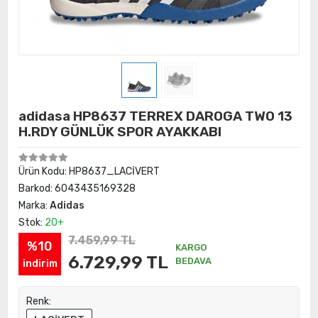
adidasa HP8637 TERREX DAROGA TWO 13
H.RDY GÜNLÜK SPOR AYAKKABI
Ürün Kodu:
HP8637_LACİVERT
Barkod:
6043435169328
Marka:
Adidas
Stok:
20+
7.459,99 TL
%10
KARGO
6.729,99 TL
BEDAVA
indirim
Renk: