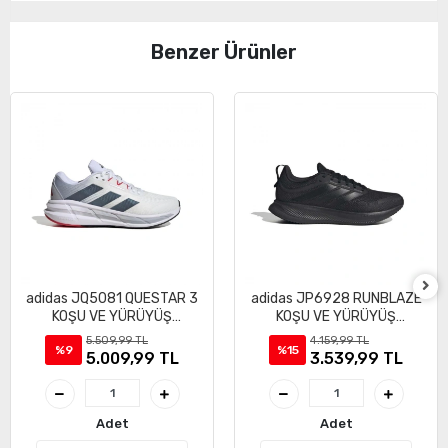
Benzer Ürünler
adidas JQ5081 QUESTAR 3
adidas JP6928 RUNBLAZE
KOŞU VE YÜRÜYÜŞ
KOŞU VE YÜRÜYÜŞ
AYAKKABI
AYAKKABI
5.509,99 TL
4.159,99 TL
%9
%15
5.009,99 TL
3.539,99 TL
Adet
Adet