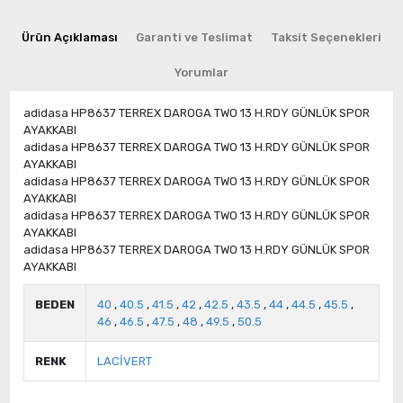
Ürün Açıklaması
Garanti ve Teslimat
Taksit Seçenekleri
Yorumlar
adidasa HP8637 TERREX DAROGA TWO 13 H.RDY GÜNLÜK SPOR
AYAKKABI
adidasa HP8637 TERREX DAROGA TWO 13 H.RDY GÜNLÜK SPOR
AYAKKABI
adidasa HP8637 TERREX DAROGA TWO 13 H.RDY GÜNLÜK SPOR
AYAKKABI
adidasa HP8637 TERREX DAROGA TWO 13 H.RDY GÜNLÜK SPOR
AYAKKABI
adidasa HP8637 TERREX DAROGA TWO 13 H.RDY GÜNLÜK SPOR
AYAKKABI
BEDEN
40
,
40.5
,
41.5
,
42
,
42.5
,
43.5
,
44
,
44.5
,
45.5
,
46
,
46.5
,
47.5
,
48
,
49.5
,
50.5
RENK
LACİVERT