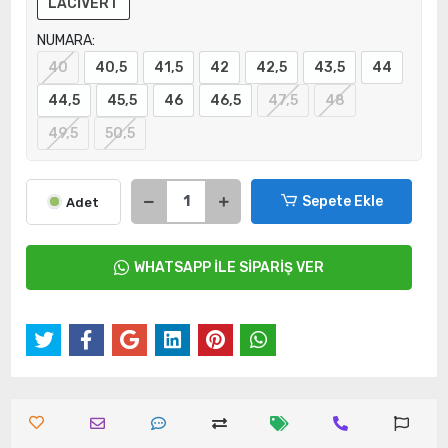
LACİVERT
NUMARA:
40
40,5
41,5
42
42,5
43,5
44
44,5
45,5
46
46,5
47,5
48
49,5
50,5
Sepete Ekle
Adet
WHATSAPP İLE SİPARİŞ VER