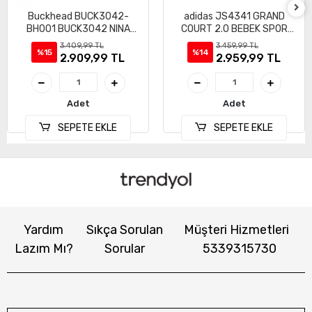
Buckhead BUCK3042-
adidas JS4341 GRAND
BH001 BUCK3042 NINA
COURT 2.0 BEBEK SPOR
IŞIKLI SPOR AYAKKABI
AYAKKABI
3.409,99 TL
3.459,99 TL
%15
%14
2.909,99 TL
2.959,99 TL
Adet
Adet
SEPETE EKLE
SEPETE EKLE
Yardım
Sıkça Sorulan
Müşteri Hizmetleri
Lazım Mı?
Sorular
5339315730