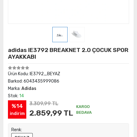
adidas IE3792 BREAKNET 2.0 ÇOCUK SPOR
AYAKKABI
Ürün Kodu:
IE3792_BEYAZ
Barkod:
6043435999086
Marka:
Adidas
Stok:
14
3.309,99 TL
%14
KARGO
2.859,99 TL
BEDAVA
indirim
Renk: