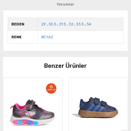
Yorumlar
BEDEN
29
,
30.5
,
31.5
,
32
,
33.5
,
34
RENK
BEYAZ
Benzer Ürünler