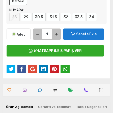
BEYAZ
NUMARA:
28
29
30,5
31,5
32
33,5
34
Sepete Ekle
Adet
WHATSAPP İLE SİPARİŞ VER
Ürün Açıklaması
Garanti ve Teslimat
Taksit Seçenekleri