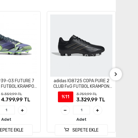
939-03 FUTURE 7
adidas IG8725 COPA PURE 2
adi
G FUTBOL KRAMPON
CLUB FxG FUTBOL KRAMPON
FG
YAKKABI
AYAKKABI
5.359,99 TL
3.759,99 TL
%11
4.799,99 TL
3.329,99 TL
Adet
Adet
EPETE EKLE
SEPETE EKLE