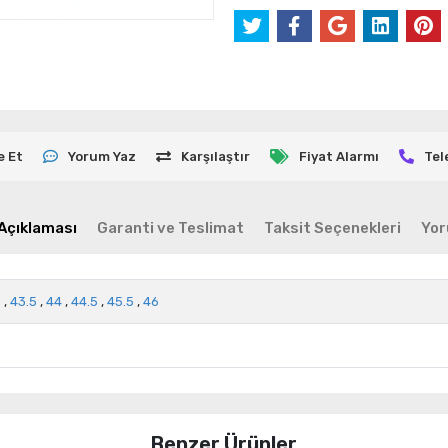
e Et
Yorum Yaz
Karşılaştır
Fiyat Alarmı
Tel
Açıklaması
Garanti ve Teslimat
Taksit Seçenekleri
Yor
5
,
43.5
,
44
,
44.5
,
45.5
,
46
Benzer Ürünler