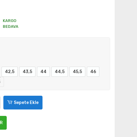
KARGO
BEDAVA
42,5
43,5
44
44,5
45,5
46
5
Sepete Ekle
ER