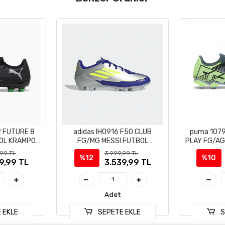
 FUTURE 8
adidas IH0916 F50 CLUB
puma 107
OL KRAMPON
FG/MG MESSI FUTBOL
PLAY FG/A
I
KRAMPON AYAKKABI
A
,99 TL
3.999,99 TL
%12
%10
9,99 TL
3.539,99 TL
Adet
 EKLE
SEPETE EKLE
S