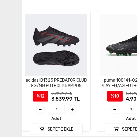
adidas ID1325 PREDATOR CLUB
puma 108141-02
FG/MG FUTBOL KRAMPON
PLAY FG/AG FUTB
AYAKKABI
AYAKAB
3.999,99 TL
5.459
%12
%10
3.539,99 TL
4.90
Adet
Adet
SEPETE EKLE
SEPETE