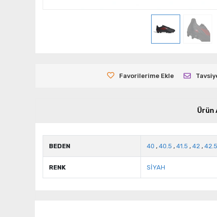
Favorilerime Ekle
Tavsiy
Ürün 
BEDEN
40
,
40.5
,
41.5
,
42
,
42.
RENK
SİYAH