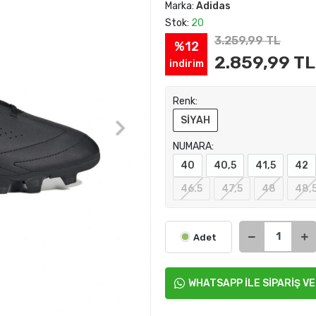
Marka:
Adidas
Stok:
20
3.259,99 TL
%12
2.859,99 TL
indirim
Renk:
SİYAH
NUMARA:
40
40,5
41,5
42
46.5
47,5
48
48,
Adet
WHATSAPP İLE SİPARİŞ V