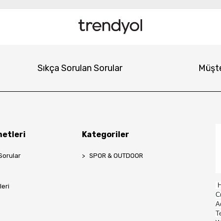
Sıkça Sorulan Sorular
Müşte
etleri
Kategoriler
Sorular
SPOR & OUTDOOR
H
leri
C
A
T