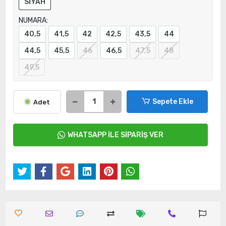
SİYAH
NUMARA:
40,5
41,5
42
42,5
43,5
44
44,5
45,5
46
46,5
47,5
48
49,5
Sepete Ekle
Adet
WHATSAPP İLE SİPARİŞ VER