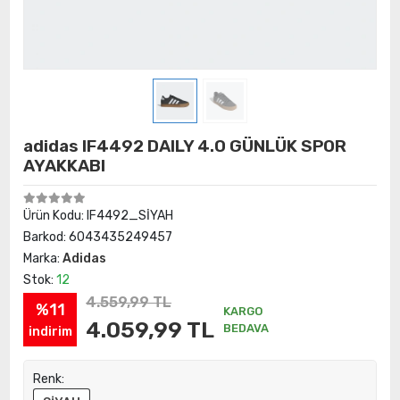
adidas IF4492 DAILY 4.0 GÜNLÜK SPOR
AYAKKABI
Ürün Kodu:
IF4492_SİYAH
Barkod:
6043435249457
Marka:
Adidas
Stok:
12
4.559,99 TL
%11
KARGO
4.059,99 TL
BEDAVA
indirim
Renk: