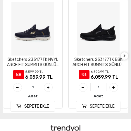
Sketchers 233177TK NVYL
Sketchers 233177TK BBK
ARCH FIT SUMMITS GÜNLÜK
ARCH FIT SUMMITS GÜNLÜK
SPOR AYAKKABI
SPOR AYAKKABI
6.599,99 TL
6.599,99 TL
%8
%8
6.059,99 TL
6.059,99 TL
Adet
Adet
SEPETE EKLE
SEPETE EKLE