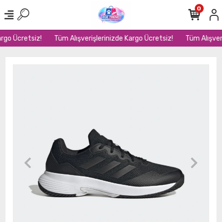
0
rgo Ücretsiz!
Tüm Alışverişlerinizde Kargo Ücretsiz!
Tüm Alışveri