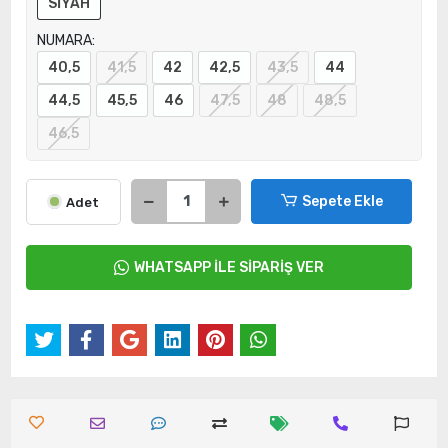
SİYAH
NUMARA:
40,5
41,5
42
42,5
43,5
44
44,5
45,5
46
47,5
48
48,5
46,5
Sepete Ekle
Adet
WHATSAPP İLE SİPARİŞ VER