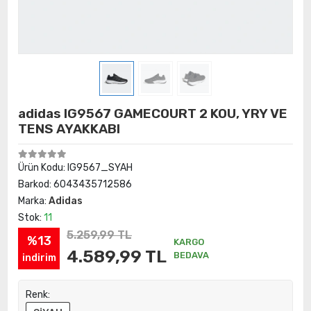
adidas IG9567 GAMECOURT 2 KOU, YRY VE
TENS AYAKKABI
Ürün Kodu:
IG9567_SYAH
Barkod:
6043435712586
Marka:
Adidas
Stok:
11
5.259,99 TL
%13
KARGO
4.589,99 TL
BEDAVA
indirim
Renk: