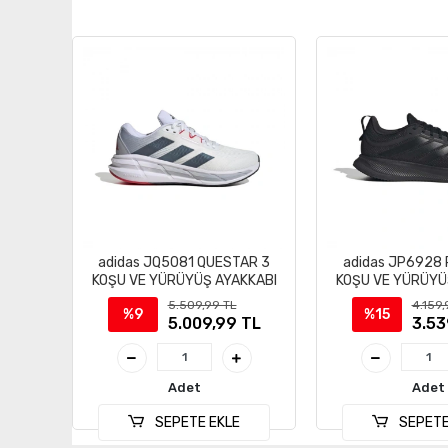
adidas JQ5081 QUESTAR 3
adidas JP6928
KOŞU VE YÜRÜYÜŞ AYAKKABI
KOŞU VE YÜRÜYÜ
5.509,99 TL
4.159,
%9
%15
5.009,99 TL
3.53
Adet
Adet
SEPETE EKLE
SEPETE