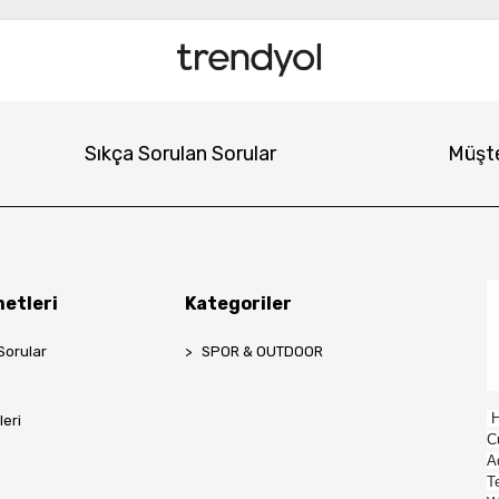
Sıkça Sorulan Sorular
Müşte
etleri
Kategoriler
Sorular
SPOR & OUTDOOR
H
leri
C
A
T