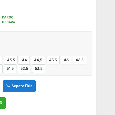
KARGO
BEDAVA
43,5
44
44,5
45,5
46
46.5
51,5
52,5
53,5
Sepete Ekle
ER