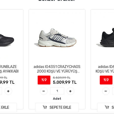
 RUNBLAZE
adidas IG4351 CRAZYCHAOS
adidas I
Ş AYAKKABI
2000 KOŞU VE YÜRÜYÜŞ
KOŞU VE Y
AYAKKABI
99 TL
5.509,99 TL
%9
%9
9,99 TL
5.009,99 TL
Adet
 EKLE
SEPETE EKLE
S