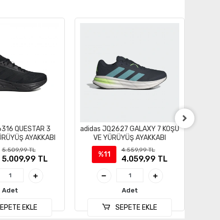
D6316 QUESTAR 3
adidas JQ2627 GALAXY 7 KOŞU
adid
ÜRÜYÜŞ AYAKKABI
VE YÜRÜYÜŞ AYAKKABI
KOŞU
5.509,99 TL
4.559,99 TL
%11
5.009,99 TL
4.059,99 TL
Adet
Adet
EPETE EKLE
SEPETE EKLE