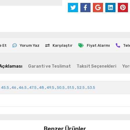
e Et
Yorum Yaz
Karşılaştır
Fiyat Alarmı
Tel
Açıklaması
Garanti ve Teslimat
Taksit Seçenekleri
Yor
,
45.5
,
46
,
46.5
,
47.5
,
48
,
49.5
,
50.5
,
51.5
,
52.5
,
53.5
Benzer Ürünler