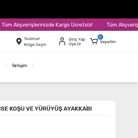
 Alışverişlerinizde Kargo Ücretsiz!
Tüm Alışverişleri
0
Teslimat
Giriş Yap
Sepetim
Üye Ol
Bölge Seçin
İletişim
NSE KOŞU VE YÜRÜYÜŞ AYAKKABI