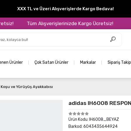
XXX TL ve Üzeri Alışverişlerde Kargo Bedava!
z!
Tüm Alışverişlerinizde Kargo Ücretsiz!
Tüm
lenen Ürünler
Çok Satan Ürünler
Markalar
Sipariş Takip
Koşu ve Yürüyüş Ayakkabısı
adidas IH6008 RESPO
Ürün Kodu:
IH6008_BEYAZ
Barkod:
6043435644924