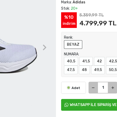
Marka:
Adidas
Stok:
20+
5.359,99 TL
%10
4.799,99 TL
indirim
Renk:
BEYAZ
NUMARA:
40,5
41,5
42
42,5
47,5
48
49,5
50,5
Adet
WHATSAPP İLE SİPARİŞ V