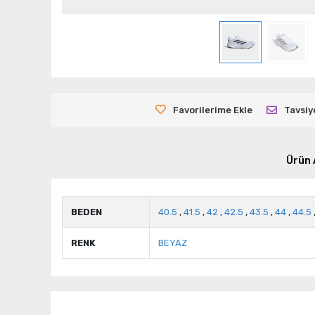
Favorilerime Ekle
Tavsiy
Ürün 
BEDEN
40.5
,
41.5
,
42
,
42.5
,
43.5
,
44
,
44.5
RENK
BEYAZ