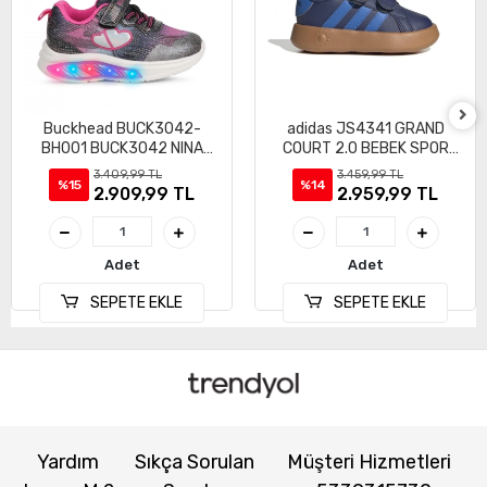
Buckhead BUCK3042-
adidas JS4341 GRAND
BH001 BUCK3042 NINA
COURT 2.0 BEBEK SPOR
IŞIKLI SPOR AYAKKABI
AYAKKABI
3.409,99 TL
3.459,99 TL
%15
%14
2.909,99 TL
2.959,99 TL
Adet
Adet
SEPETE EKLE
SEPETE EKLE
Yardım
Sıkça Sorulan
Müşteri Hizmetleri