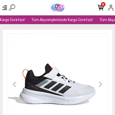
0
Kargo Ücretsiz!
Tüm Alışverişlerinizde Kargo Ücretsiz!
Tüm Alışve