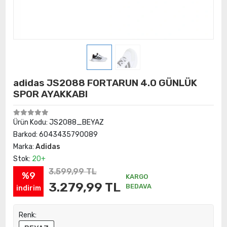
adidas JS2088 FORTARUN 4.0 GÜNLÜK
SPOR AYAKKABI
Ürün Kodu:
JS2088_BEYAZ
Barkod:
6043435790089
Marka:
Adidas
Stok:
20+
3.599,99 TL
%9
KARGO
3.279,99 TL
BEDAVA
indirim
Renk: