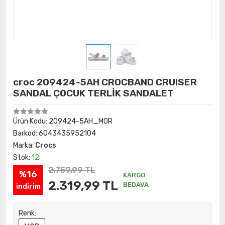
croc 209424-5AH CROCBAND CRUISER
SANDAL ÇOCUK TERLİK SANDALET
Ürün Kodu:
209424-5AH_MOR
Barkod:
6043435952104
Marka:
Crocs
Stok:
12
2.759,99 TL
%16
KARGO
2.319,99 TL
BEDAVA
indirim
Renk: