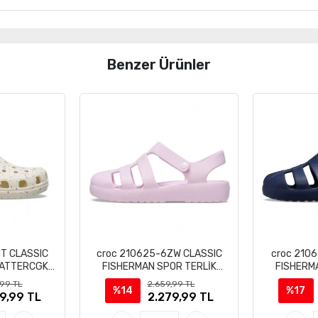
Benzer Ürünler
T CLASSIC
croc 210625-6ZW CLASSIC
croc 210
LATTERCGK
FISHERMAN SPOR TERLİK
FISHERM
T TERLİK
SANDALET
S
,99 TL
2.659,99 TL
%14
%17
9,99 TL
2.279,99 TL