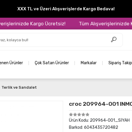
XXX TL ve Üzeri Alışverişlerde Kargo Bedava!
lerinizde Kargo Ücretsiz!
Tüm Alışverişlerinizde Karg
lenen Ürünler
Çok Satan Ürünler
Markalar
Sipariş Takip
Terlik ve Sandalet
croc 209964-001 INM
Ürün Kodu:
209964-001_SİYAH
Barkod:
6043435720482