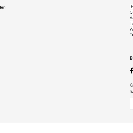
H
leri
C
A
T
W
E
B
K
h