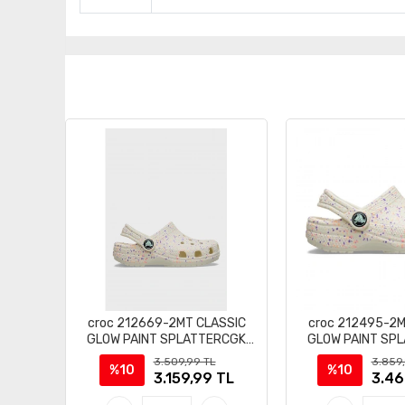
croc 212669-2MT CLASSIC
croc 212495-2M
GLOW PAINT SPLATTERCGK
GLOW PAINT SP
ÇOCUK SANDALET TERLİK
ÇOCUK SANDALE
3.509,99 TL
3.859
%10
%10
3.159,99 TL
3.46