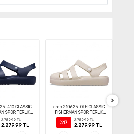
625-410 CLASSIC
croc 210625-0LH CLASSIC
croc 
AN SPOR TERLİK
FISHERMAN SPOR TERLİK
S
ANDALET
SANDALET
2.759,99 TL
2.759,99 TL
%17
2.279,99 TL
2.279,99 TL