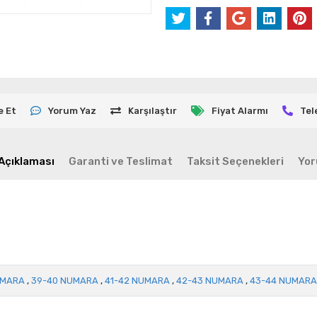
e Et
Yorum Yaz
Karşılaştır
Fiyat Alarmı
Tel
Açıklaması
Garanti ve Teslimat
Taksit Seçenekleri
Yor
UMARA
,
39-40 NUMARA
,
41-42 NUMARA
,
42-43 NUMARA
,
43-44 NUMARA