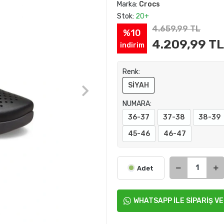
Marka:
Crocs
Stok:
20+
4.659,99 TL
%10
4.209,99 TL
indirim
Renk:
SİYAH
NUMARA:
36-37
37-38
38-39
45-46
46-47
Adet
WHATSAPP İLE SİPARİŞ V