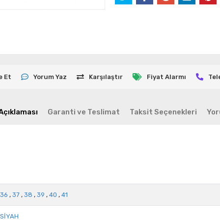
e Et
Yorum Yaz
Karşılaştır
Fiyat Alarmı
Tel
Açıklaması
Garanti ve Teslimat
Taksit Seçenekleri
Yor
36
,
37
,
38
,
39
,
40
,
41
SİYAH