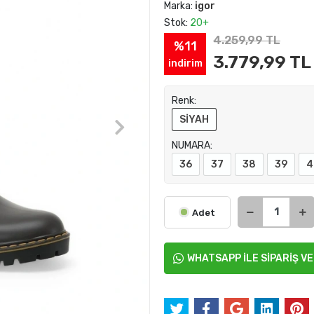
Marka:
igor
Stok:
20+
4.259,99 TL
%11
3.779,99 TL
indirim
Renk:
SİYAH
NUMARA:
36
37
38
39
4
Adet
WHATSAPP İLE SİPARİŞ V