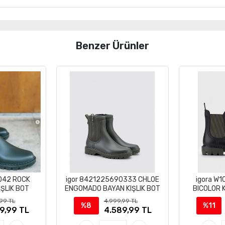
Benzer Ürünler
042 ROCK
igor 8421225690333 CHLOE
igora W
ŞLIK BOT
ENGOMADO BAYAN KIŞLIK BOT
BICOLOR K
99 TL
4.999,99 TL
%8
%11
9,99 TL
4.589,99 TL