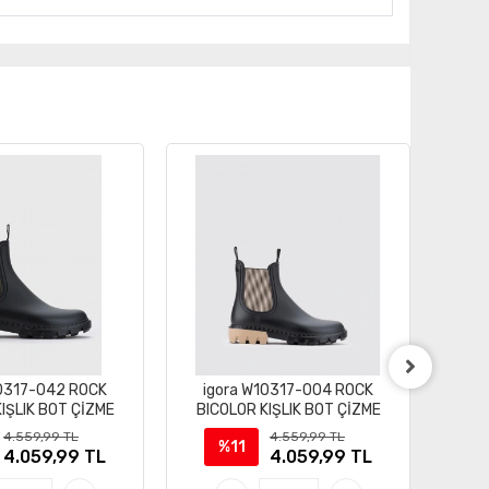
10317-042 ROCK
igora W10317-004 ROCK
igor 
IŞLIK BOT ÇİZME
BICOLOR KIŞLIK BOT ÇİZME
4.559,99 TL
4.559,99 TL
%11
4.059,99 TL
4.059,99 TL