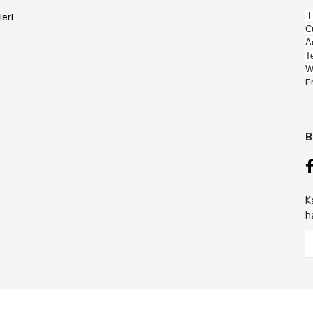
H
leri
C
A
T
W
E
B
K
h