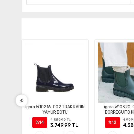
OUL
igora W10216-002 TRAK KADIN
igora W10320-
DOOR
YAMUR BOTU
BORREGUITO KI
4.359,99 TL
4.999,
%14
%12
TL
3.749,99 TL
4.38