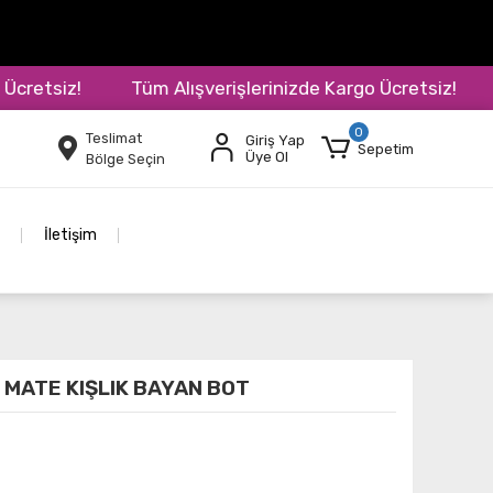
etsiz!
Tüm Alışverişlerinizde Kargo Ücretsiz!
Tü
0
Teslimat
Giriş Yap
Sepetim
Üye Ol
Bölge Seçin
İletişim
 MATE KIŞLIK BAYAN BOT