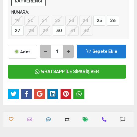
KAHVERENGİ
NUMARA:
19
20
21
22
23
24
25
26
27
28
29
30
31
32
Sepete Ekle
Adet
WHATSAPP İLE SİPARİŞ VER