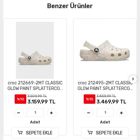
Benzer Ürünler
croc 212669-2MT CLASSIC
croc 212495-2MT CLASSIC
GLOW PAINT SPLATTERCGK
GLOW PAINT SPLATTERCGK
ÇOCUK SANDALET TERLİK
ÇOCUK SANDALET TERLİK
3.509,99 TL
3.859,99 TL
%10
%10
3.159,99 TL
3.469,99 TL
Adet
Adet
SEPETE EKLE
SEPETE EKLE