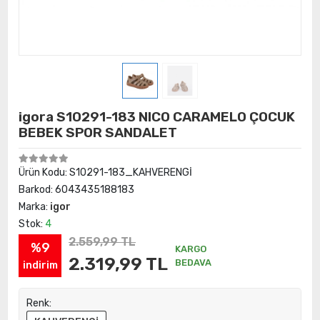
igora S10291-183 NICO CARAMELO ÇOCUK
BEBEK SPOR SANDALET
Ürün Kodu:
S10291-183_KAHVERENGİ
Barkod:
6043435188183
Marka:
igor
Stok:
4
2.559,99 TL
%9
KARGO
2.319,99 TL
BEDAVA
indirim
Renk: