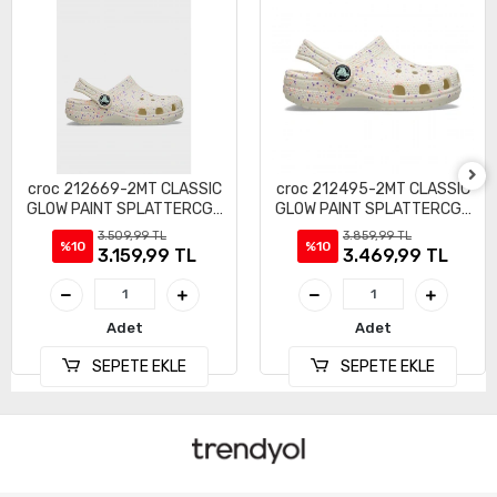
croc 212669-2MT CLASSIC
croc 212495-2MT CLASSIC
GLOW PAINT SPLATTERCGK
GLOW PAINT SPLATTERCGK
ÇOCUK SANDALET TERLİK
ÇOCUK SANDALET TERLİK
3.509,99 TL
3.859,99 TL
%10
%10
3.159,99 TL
3.469,99 TL
Adet
Adet
SEPETE EKLE
SEPETE EKLE