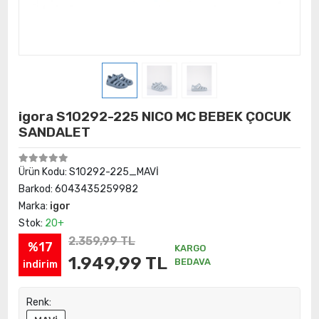
igora S10292-225 NICO MC BEBEK ÇOCUK
SANDALET
Ürün Kodu:
S10292-225_MAVİ
Barkod:
6043435259982
Marka:
igor
Stok:
20+
2.359,99 TL
%17
KARGO
1.949,99 TL
BEDAVA
indirim
Renk: