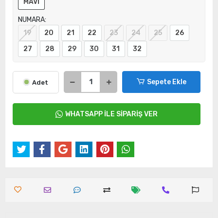
MAVİ
NUMARA:
19
20
21
22
23
24
25
26
27
28
29
30
31
32
Sepete Ekle
Adet
WHATSAPP İLE SİPARİŞ VER