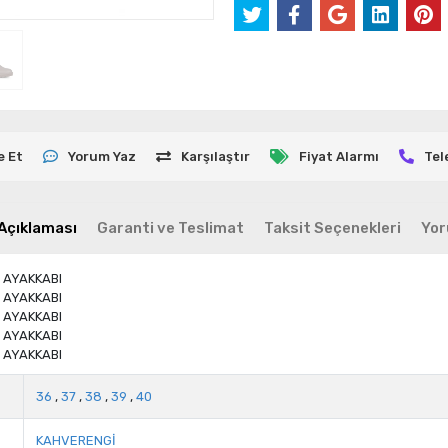
e Et
Yorum Yaz
Karşılaştır
Fiyat Alarmı
Tel
Açıklaması
Garanti ve Teslimat
Taksit Seçenekleri
Yor
 AYAKKABI
 AYAKKABI
 AYAKKABI
 AYAKKABI
 AYAKKABI
36
,
37
,
38
,
39
,
40
KAHVERENGİ