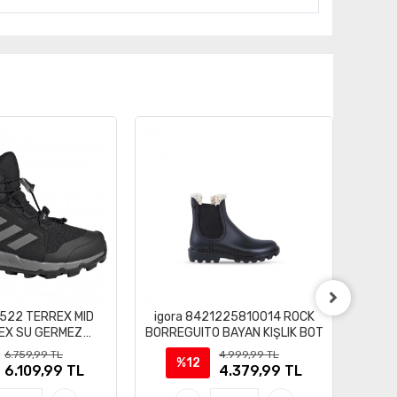
7522 TERREX MID
igora 8421225810014 ROCK
adid
EX SU GERMEZ
BORREGUITO BAYAN KIŞLIK BOT
R.
OR AYAKKABI
OU
6.759,99 TL
4.999,99 TL
%12
6.109,99 TL
4.379,99 TL