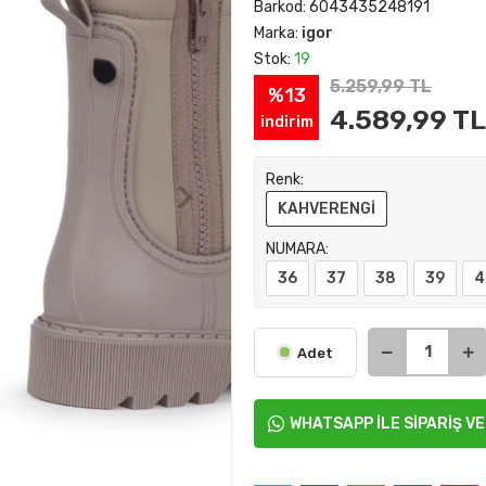
Barkod:
6043435248191
Marka:
igor
Stok:
19
5.259,99 TL
%13
4.589,99 TL
indirim
Renk:
KAHVERENGİ
NUMARA:
36
37
38
39
4
Adet
WHATSAPP İLE SİPARİŞ V