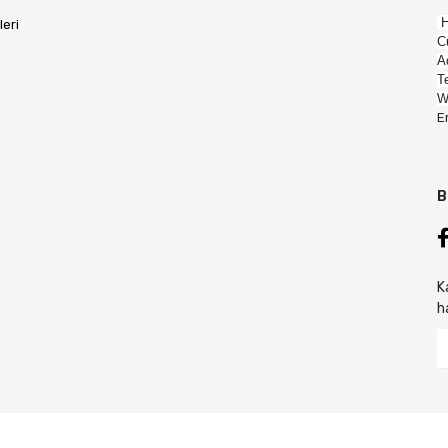
H
leri
C
A
T
W
E
B
K
h