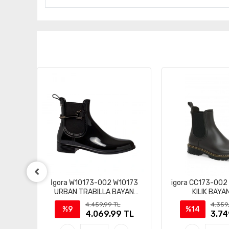
KCC
İgora W10173-002 W10173
igora CC173-002
UTDOOR
URBAN TRABILLA BAYAN
KILIK BAYA
YAMUR ZMES
4.459,99 TL
4.359
%9
%14
TL
4.069,99 TL
3.74