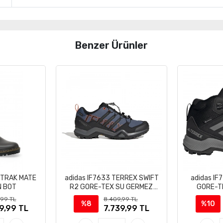
Benzer Ürünler
 TRAK MATE
adidas IF7633 TERREX SWIFT
adidas IF
N BOT
R2 GORE-TEX SU GERMEZ
GORE-T
OUTDOOR AYAKKABI
OUTDO
,99 TL
8.409,99 TL
%8
%10
9,99 TL
7.739,99 TL