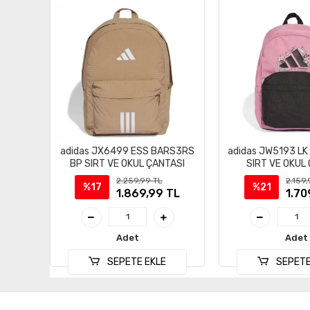
adidas JX6499 ESS BARS3RS
adidas JW5193 LK
BP SIRT VE OKUL ÇANTASI
SIRT VE OKUL
2.259,99 TL
2.159,
%17
%21
1.869,99 TL
1.70
Adet
Adet
SEPETE EKLE
SEPETE