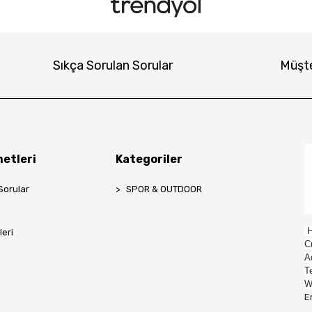
Sıkça Sorulan Sorular
Müşte
etleri
Kategoriler
Sorular
SPOR & OUTDOOR
H
leri
C
A
T
W
E