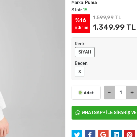
Marka:
Puma
Stok:
18
1.599,99 TL
%16
1.349,99 TL
indirim
Renk:
SİYAH
Beden:
X
Adet
WHATSAPP İLE SİPARİŞ V