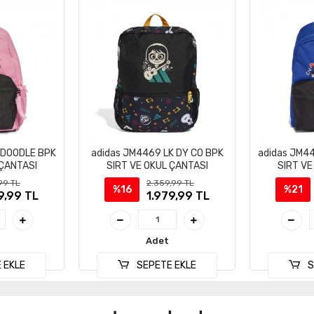
 DOODLE BPK
adidas JM4469 LK DY CO BPK
adidas JM4
 ÇANTASI
SIRT VE OKUL ÇANTASI
SIRT VE
99 TL
2.359,99 TL
%16
%21
9,99 TL
1.979,99 TL
Adet
 EKLE
SEPETE EKLE
S