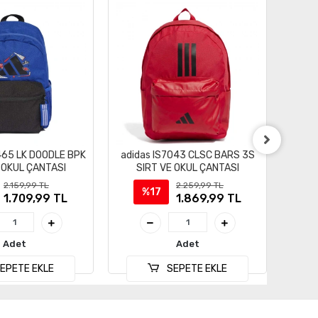
465 LK DOODLE BPK
adidas IS7043 CLSC BARS 3S
adid
 OKUL ÇANTASI
SIRT VE OKUL ÇANTASI
2.159,99 TL
2.259,99 TL
%17
1.709,99 TL
1.869,99 TL
Adet
Adet
EPETE EKLE
SEPETE EKLE