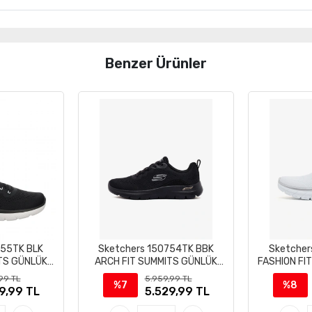
Benzer Ürünler
755TK BLK
Sketchers 150754TK BBK
Sketcher
TS GÜNLÜK
ARCH FIT SUMMITS GÜNLÜK
FASHION FI
KABI
SPOR AYAKKABI
A
99 TL
5.959,99 TL
%7
%8
9,99 TL
5.529,99 TL