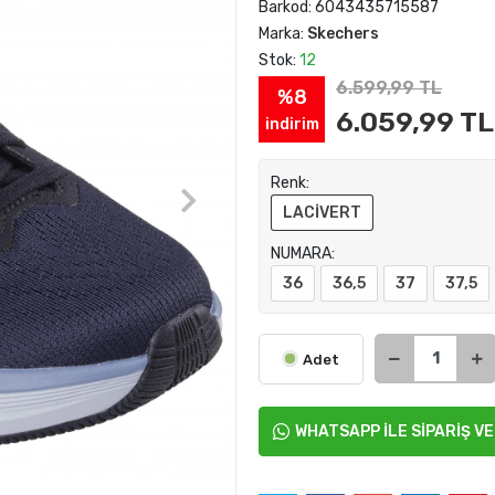
Barkod:
6043435715587
Marka:
Skechers
Stok:
12
6.599,99 TL
%8
6.059,99 TL
indirim
Renk:
LACİVERT
NUMARA:
36
36,5
37
37,5
Adet
WHATSAPP İLE SİPARİŞ V