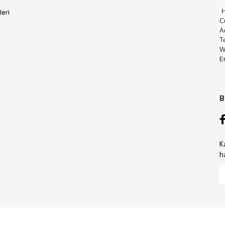
H
leri
C
A
T
W
E
B
K
h