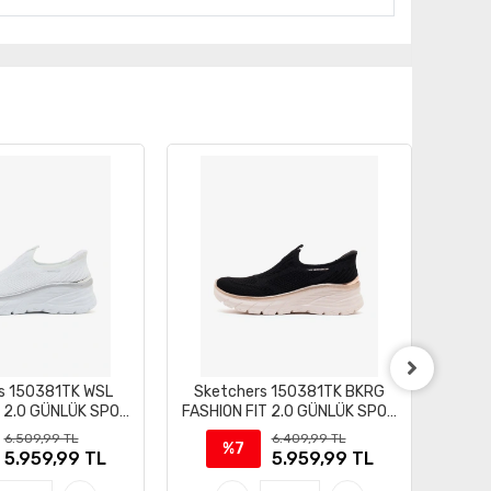
s 150381TK WSL
Sketchers 150381TK BKRG
Ske
T 2.0 GÜNLÜK SPOR
FASHION FIT 2.0 GÜNLÜK SPOR
SU
YAKKABI
AYAKKABI
6.509,99 TL
6.409,99 TL
%7
5.959,99 TL
5.959,99 TL