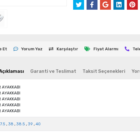
e Et
Yorum Yaz
Karşılaştır
Fiyat Alarmı
Tel
Açıklaması
Garanti ve Teslimat
Taksit Seçenekleri
Yor
R AYAKKABI
R AYAKKABI
R AYAKKABI
R AYAKKABI
R AYAKKABI
7.5
,
38
,
38.5
,
39
,
40