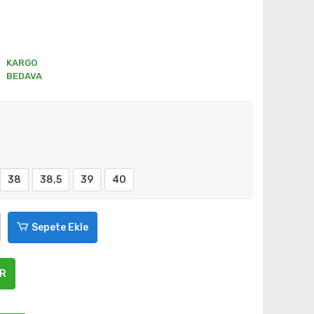
KARGO
BEDAVA
38
38,5
39
40
Sepete Ekle
ER