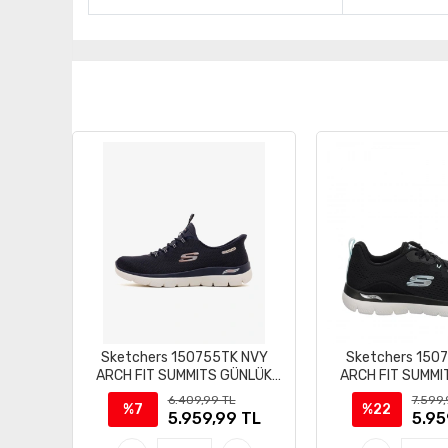
Sketchers 150755TK NVY
Sketchers 150
ARCH FIT SUMMITS GÜNLÜK
ARCH FIT SUMMI
SPOR AYAKKABI
SPOR AYAK
6.409,99 TL
7.599,
%7
%22
5.959,99 TL
5.95