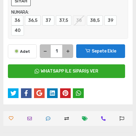
SİYAH
NUMARA:
36
36,5
37
37,5
38
38,5
39
40
Sepete Ekle
Adet
WHATSAPP İLE SİPARİŞ VER