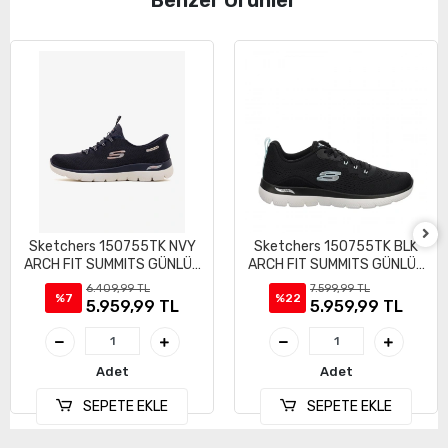
Benzer Ürünler
Sketchers 150755TK NVY
Sketchers 150755TK BLK
ARCH FIT SUMMITS GÜNLÜK
ARCH FIT SUMMITS GÜNLÜK
SPOR AYAKKABI
SPOR AYAKKABI
6.409,99 TL
7.599,99 TL
%7
%22
5.959,99 TL
5.959,99 TL
Adet
Adet
SEPETE EKLE
SEPETE EKLE