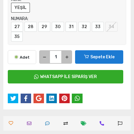
YEŞİL
NUMARA:
27
28
29
30
31
32
33
34
35
Sepete Ekle
Adet
WHATSAPP İLE SİPARİŞ VER