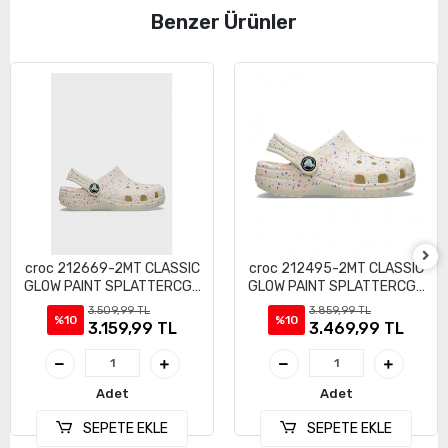
Benzer Ürünler
croc 212669-2MT CLASSIC
croc 212495-2MT CLASSIC
GLOW PAINT SPLATTERCGK
GLOW PAINT SPLATTERCGK
ÇOCUK SANDALET TERLİK
ÇOCUK SANDALET TERLİK
3.509,99 TL
3.859,99 TL
%10
%10
3.159,99 TL
3.469,99 TL
Adet
Adet
SEPETE EKLE
SEPETE EKLE