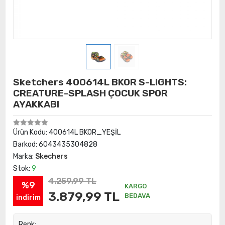
Sketchers 400614L BKOR S-LIGHTS:
CREATURE-SPLASH ÇOCUK SPOR
AYAKKABI
Ürün Kodu:
400614L BKOR_YEŞİL
Barkod:
6043435304828
Marka:
Skechers
Stok:
9
4.259,99 TL
%9
KARGO
3.879,99 TL
BEDAVA
indirim
Renk: