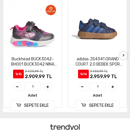
Buckhead BUCK3042-
adidas JS4341 GRAND
BH001 BUCK3042 NINA
COURT 2.0 BEBEK SPOR
IŞIKLI SPOR AYAKKABI
AYAKKABI
3.409,99 TL
3.459,99 TL
%15
%14
2.909,99 TL
2.959,99 TL
Adet
Adet
SEPETE EKLE
SEPETE EKLE