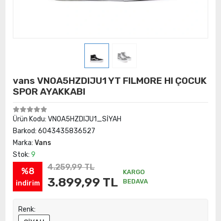
vans VN0A5HZDIJU1 YT FILMORE HI ÇOCUK
SPOR AYAKKABI
Ürün Kodu:
VN0A5HZDIJU1_SİYAH
Barkod:
6043435836527
Marka:
Vans
Stok:
9
4.259,99 TL
%8
KARGO
3.899,99 TL
BEDAVA
indirim
Renk: