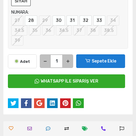
SİYAH
NUMARA:
27
28
29
30
31
32
33
34
34.5
35
36
36.5
37
38
38.5
39
Sepete Ekle
Adet
WHATSAPP İLE SİPARİŞ VER