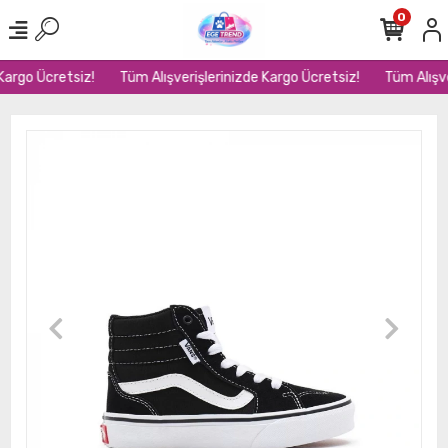
0
argo Ücretsiz!
Tüm Alışverişlerinizde Kargo Ücretsiz!
Tüm Alışver