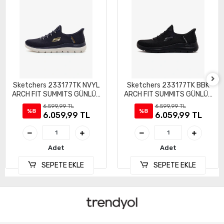
Sketchers 233177TK NVYL
Sketchers 233177TK BBK
ARCH FIT SUMMITS GÜNLÜK
ARCH FIT SUMMITS GÜNLÜK
SPOR AYAKKABI
SPOR AYAKKABI
6.599,99 TL
6.599,99 TL
%8
%8
6.059,99 TL
6.059,99 TL
Adet
Adet
SEPETE EKLE
SEPETE EKLE