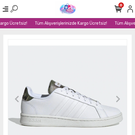
0
argo Ücretsiz!
Tüm Alışverişlerinizde Kargo Ücretsiz!
Tüm Alışver