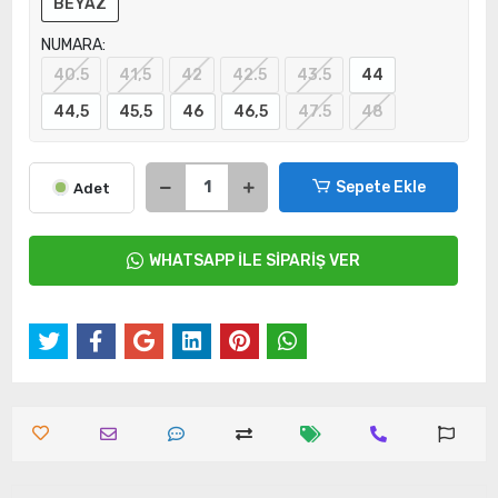
BEYAZ
NUMARA:
40.5
41,5
42
42.5
43.5
44
44,5
45,5
46
46,5
47.5
48
Sepete Ekle
Adet
WHATSAPP İLE SİPARİŞ VER