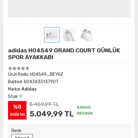
adidas H04549 GRAND COURT GÜNLÜK
SPOR AYAKKABI
Ürün Kodu:
H04549_BEYAZ
Barkod:
6043435137907
Marka:
Adidas
Stok:
9
5.459,99 TL
%8
KARGO
5.049,99 TL
BEDAVA
indirim
Renk: