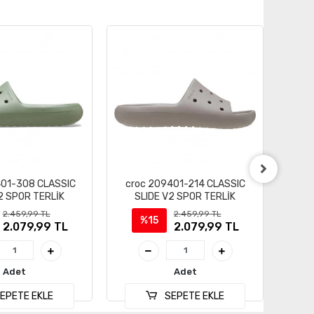
401-308 CLASSIC
croc 209401-214 CLASSIC
cro
2 SPOR TERLİK
SLIDE V2 SPOR TERLİK
S
2.459,99 TL
2.459,99 TL
%15
2.079,99 TL
2.079,99 TL
Adet
Adet
EPETE EKLE
SEPETE EKLE