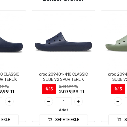
0 CLASSIC
croc 209401-410 CLASSIC
croc 209
R TERLİK
SLIDE V2 SPOR TERLİK
SLIDE V
,99 TL
2.459,99 TL
%15
%15
9,99 TL
2.079,99 TL
Adet
 EKLE
SEPETE EKLE
S