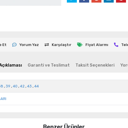
e Et
Yorum Yaz
Karşılaştır
Fiyat Alarmı
Tel
Açıklaması
Garanti ve Teslimat
Taksit Seçenekleri
Yor
38
,
39
,
40
,
42
,
43
,
44
SARI
Benzer Ürünler