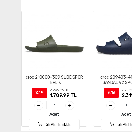
croc 210088-309 SLIDE SPOR
croc 209403-41
TERLİK
SANDAL V2 SPO
2.209,99 TL
2.759
%19
%16
1.789,99 TL
2.31
Adet
Adet
SEPETE EKLE
SEPETE