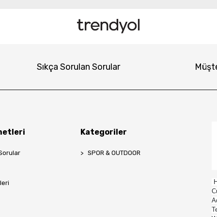
Sıkça Sorulan Sorular
Müşte
etleri
Kategoriler
Sorular
SPOR & OUTDOOR
H
leri
C
A
T