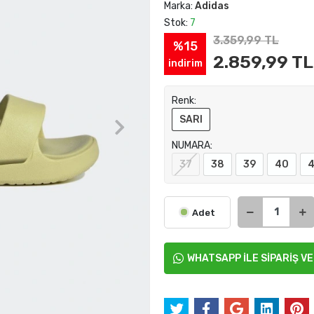
Marka:
Adidas
Stok:
7
3.359,99 TL
%15
2.859,99 TL
indirim
Renk:
SARI
NUMARA:
37
38
39
40
Adet
WHATSAPP İLE SİPARİŞ V