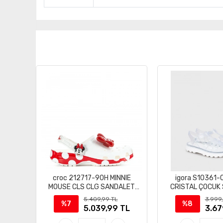
croc 212717-90H MINNIE
igora S10361-
MOUSE CLS CLG SANDALET
CRISTAL ÇOCUK
TERLİK
5.409,99 TL
3.999
%7
%8
5.039,99 TL
3.67