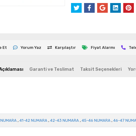
e Et
Yorum Yaz
Karşılaştır
Fiyat Alarmı
Tel
Açıklaması
Garanti ve Teslimat
Taksit Seçenekleri
Yor
 NUMARA
,
41-42 NUMARA
,
42-43 NUMARA
,
45-46 NUMARA
,
46-47 NUM