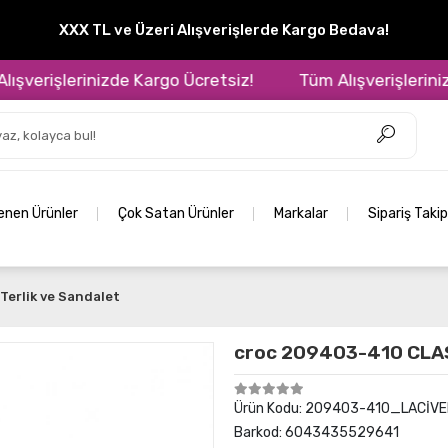
XXX TL ve Üzeri Alışverişlerde Kargo Bedava!
verişlerinizde Kargo Ücretsiz!
Tüm Alışverişlerinizde
lenen Ürünler
Çok Satan Ürünler
Markalar
Sipariş Takip
Terlik ve Sandalet
croc 209403-410 CLA
Ürün Kodu:
209403-410_LACİV
Barkod:
6043435529641