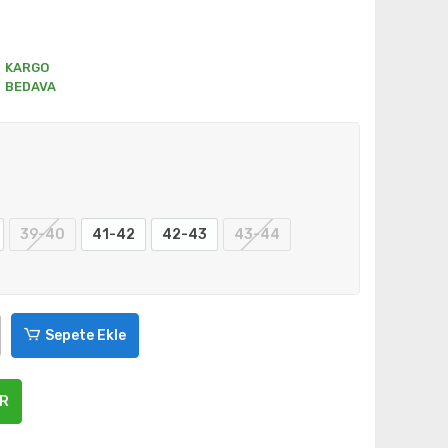
KARGO
BEDAVA
39-40
41-42
42-43
43-44
Sepete Ekle
ER