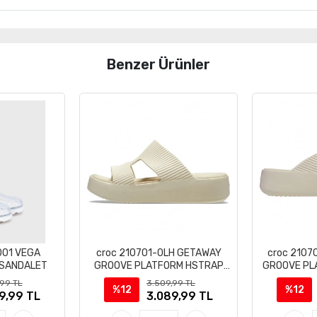
Benzer Ürünler
001 VEGA
croc 210701-0LH GETAWAY
croc 210
 SANDALET
GROOVE PLATFORM HSTRAP
GROOVE PL
SPOR TERLİK SANDALET
TERL
,99 TL
3.509,99 TL
%12
%12
9,99 TL
3.089,99 TL