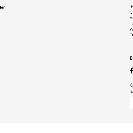
H
leri
C
A
T
W
E
B
K
h