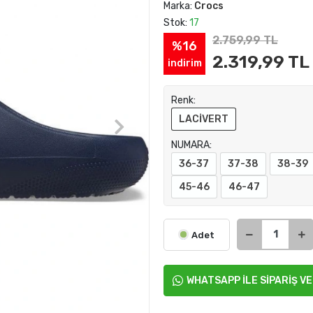
Marka:
Crocs
Stok:
17
2.759,99 TL
%16
2.319,99 TL
indirim
Renk:
LACİVERT
NUMARA:
36-37
37-38
38-39
45-46
46-47
Adet
WHATSAPP İLE SİPARİŞ V