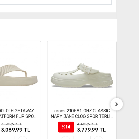
700-0LH GETAWAY
crocs 210581-0HZ CLASSIC
croc 
ATFORM FLIP SPOR
MARY JANE CLOG SPOR TERLİK
İK SANDALET
SANDALET
3.509,99 TL
4.409,99 TL
%14
3.089,99 TL
3.779,99 TL