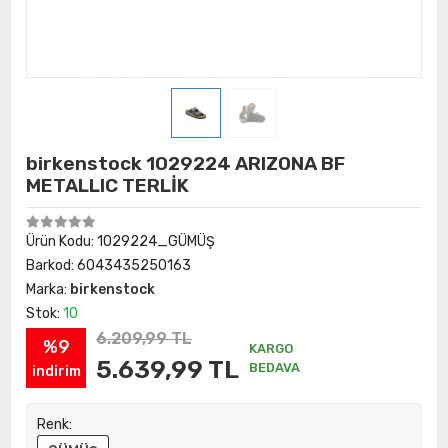
birkenstock 1029224 ARIZONA BF
METALLIC TERLİK
Ürün Kodu:
1029224_GÜMÜŞ
Barkod:
6043435250163
Marka:
birkenstock
Stok:
10
6.209,99 TL
%9
KARGO
5.639,99 TL
BEDAVA
indirim
Renk: