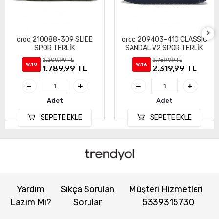
croc 210088-309 SLIDE
croc 209403-410 CLASSIC
SPOR TERLİK
SANDAL V2 SPOR TERLİK
2.209,99 TL
2.759,99 TL
%19
%16
1.789,99 TL
2.319,99 TL
Adet
Adet
SEPETE EKLE
SEPETE EKLE
Yardım
Sıkça Sorulan
Müşteri Hizmetleri
Lazım Mı?
Sorular
5339315730