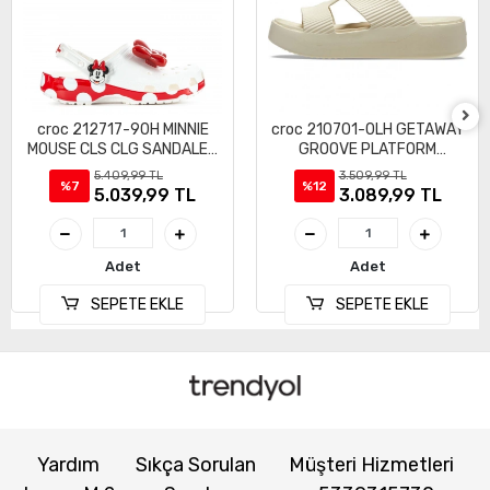
croc 212717-90H MINNIE
croc 210701-0LH GETAWAY
MOUSE CLS CLG SANDALET
GROOVE PLATFORM
TERLİK
HSTRAP SPOR TERLİK
5.409,99 TL
3.509,99 TL
%7
%12
SANDALET
5.039,99 TL
3.089,99 TL
Adet
Adet
SEPETE EKLE
SEPETE EKLE
Yardım
Sıkça Sorulan
Müşteri Hizmetleri