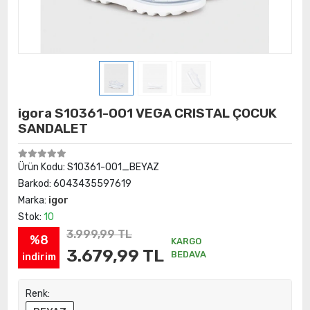
igora S10361-001 VEGA CRISTAL ÇOCUK
SANDALET
Ürün Kodu:
S10361-001_BEYAZ
Barkod:
6043435597619
Marka:
igor
Stok:
10
3.999,99 TL
%8
KARGO
3.679,99 TL
BEDAVA
indirim
Renk: