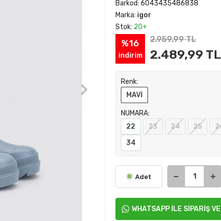
Barkod:
6043435486838
Marka:
igor
Stok:
20+
2.959,99 TL
%16
2.489,99 TL
indirim
Renk:
MAVİ
NUMARA:
22
23
24
25
2
34
Adet
WHATSAPP İLE SİPARİŞ V