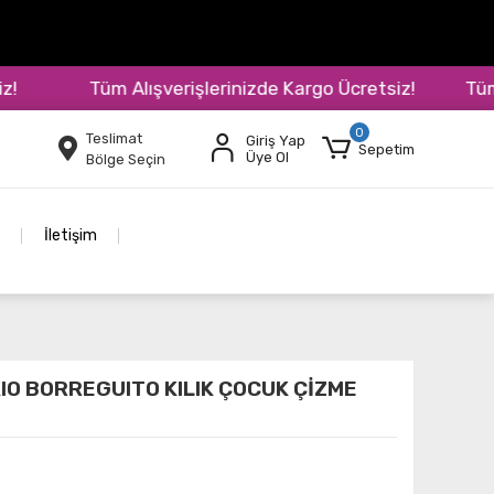
Tüm Alışverişlerinizde Kargo Ücretsiz!
Tüm Alı
0
Teslimat
Giriş Yap
Sepetim
Üye Ol
Bölge Seçin
İletişim
IO BORREGUITO KILIK ÇOCUK ÇİZME