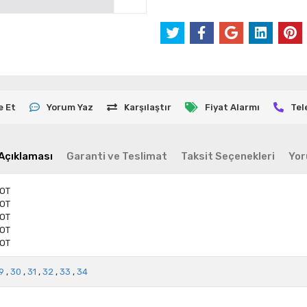
e Et
Yorum Yaz
Karşılaştır
Fiyat Alarmı
Tel
Açıklaması
Garanti ve Teslimat
Taksit Seçenekleri
Yor
BOT
BOT
BOT
BOT
BOT
9
,
30
,
31
,
32
,
33
,
34