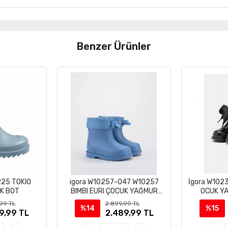
Benzer Ürünler
225 TOKIO
igora W10257-047 W10257
İgora W102
IK BOT
BIMBI EURI ÇOCUK YAĞMUR
OCUK Y
ÇİZMESi BOTU
,99 TL
2.899,99 TL
%14
%15
9,99 TL
2.489,99 TL