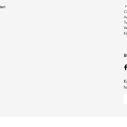
H
leri
C
A
T
W
E
B
K
h