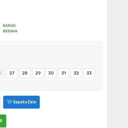
KARGO
BEDAVA
6
27
28
29
30
31
32
33
Sepete Ekle
ER