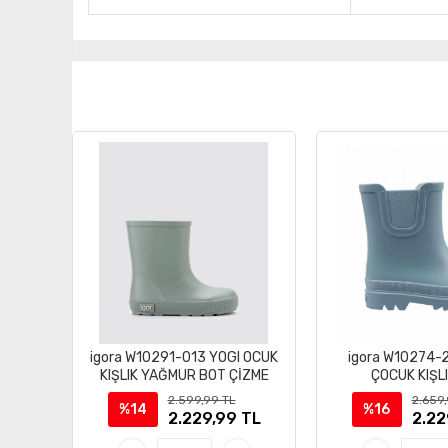
igora W10291-013 YOGI OCUK
igora W10274-
KIŞLIK YAĞMUR BOT ÇİZME
ÇOCUK KIŞL
2.599,99 TL
2.659
%14
%16
2.229,99 TL
2.22