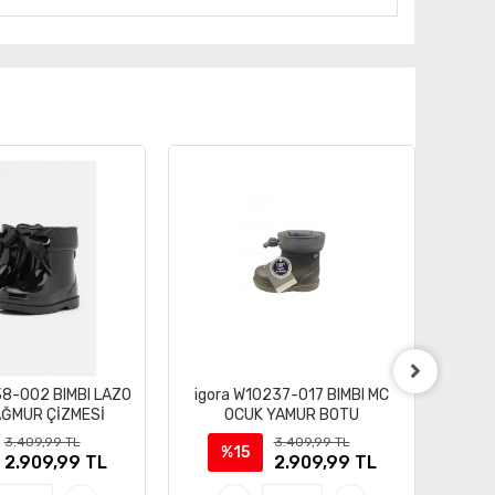
38-002 BIMBI LAZO
igora W10237-017 BIMBI MC
igo
AĞMUR ÇİZMESİ
OCUK YAMUR BOTU
3.409,99 TL
3.409,99 TL
%15
2.909,99 TL
2.909,99 TL