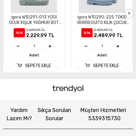
igora W10291-013 YOGI
igora W10290-225 TOKIO
OCUK KIŞLIK YAĞMUR BOT
BORREGUITO KILIK ÇOCUK
ÇİZME
ÇİZME BOT
2.599,99 TL
2.959,99 TL
%14
%16
2.229,99 TL
2.489,99 TL
Adet
Adet
SEPETE EKLE
SEPETE EKLE
Yardım
Sıkça Sorulan
Müşteri Hizmetleri
Lazım Mı?
Sorular
5339315730