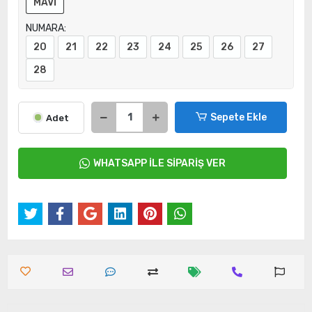
MAVİ
NUMARA:
20
21
22
23
24
25
26
27
28
Sepete Ekle
Adet
WHATSAPP İLE SİPARİŞ VER