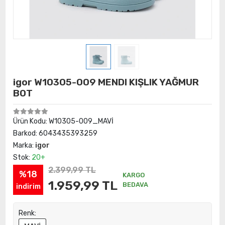
igor W10305-009 MENDI KIŞLIK YAĞMUR
BOT
Ürün Kodu:
W10305-009_MAVİ
Barkod:
6043435393259
Marka:
igor
Stok:
20+
2.399,99 TL
%18
KARGO
1.959,99 TL
BEDAVA
indirim
Renk: