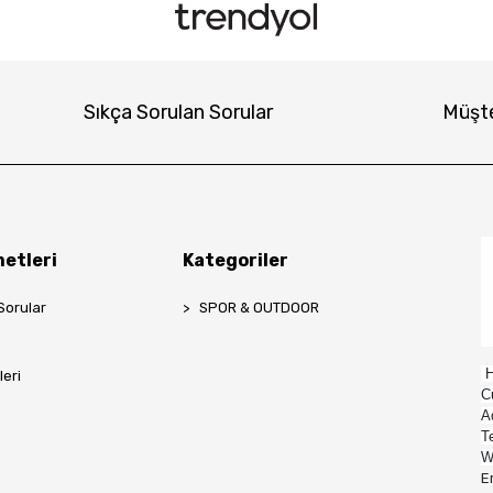
Sıkça Sorulan Sorular
Müşte
etleri
Kategoriler
Sorular
SPOR & OUTDOOR
H
leri
C
A
T
W
E