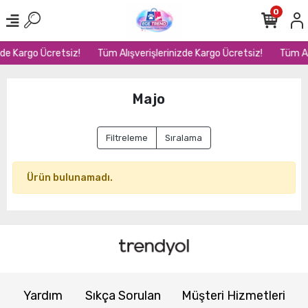
0
zde Kargo Ücretsiz!
Tüm Alışverişlerinizde Kargo Ücretsiz!
Tüm Al
Majo
Filtreleme
Sıralama
Ürün bulunamadı.
Yardım
Sıkça Sorulan
Müşteri Hizmetleri