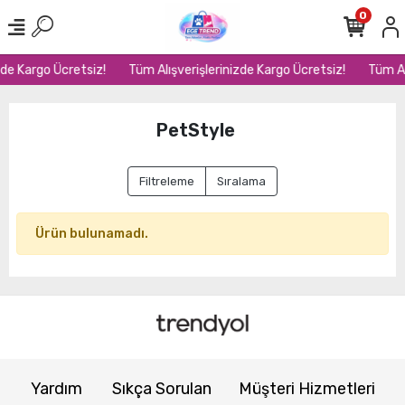
0
zde Kargo Ücretsiz!
Tüm Alışverişlerinizde Kargo Ücretsiz!
Tüm Al
PetStyle
Filtreleme
Sıralama
Ürün bulunamadı.
Yardım
Sıkça Sorulan
Müşteri Hizmetleri