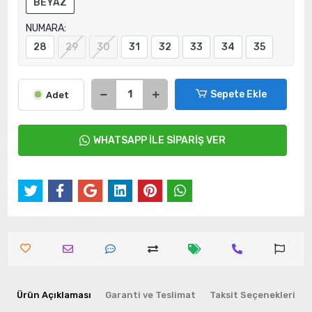
BEYAZ
NUMARA:
28
29
30
31
32
33
34
35
Sepete Ekle
Adet
WHATSAPP İLE SİPARİŞ VER
Ürün Açıklaması
Garanti ve Teslimat
Taksit Seçenekleri