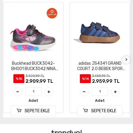
Buckhead BUCK3042-
adidas JS4341 GRAND
BH001 BUCK3042 NINA
COURT 2.0 BEBEK SPOR
IŞIKLI SPOR AYAKKABI
AYAKKABI
3.409,99 TL
3.459,99 TL
%15
%14
2.909,99 TL
2.959,99 TL
Adet
Adet
SEPETE EKLE
SEPETE EKLE