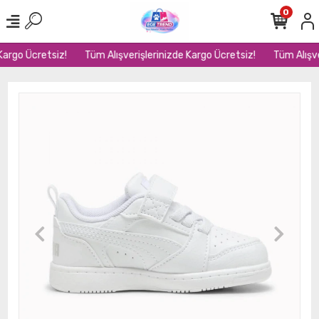
0
argo Ücretsiz!
Tüm Alışverişlerinizde Kargo Ücretsiz!
Tüm Alışver