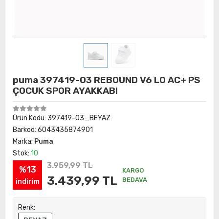
puma 397419-03 REBOUND V6 LO AC+ PS
ÇOCUK SPOR AYAKKABI
Ürün Kodu:
397419-03_BEYAZ
Barkod:
6043435874901
Marka:
Puma
Stok:
10
3.959,99 TL
%13
KARGO
3.439,99 TL
BEDAVA
indirim
Renk: