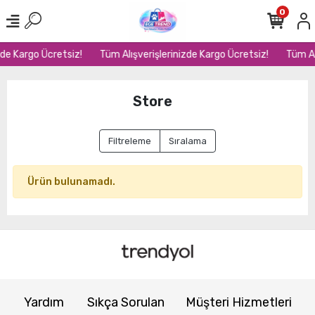
0
zde Kargo Ücretsiz!
Tüm Alışverişlerinizde Kargo Ücretsiz!
Tüm Al
Store
Filtreleme
Sıralama
Ürün bulunamadı.
Yardım
Sıkça Sorulan
Müşteri Hizmetleri