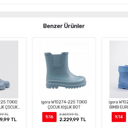
Benzer Ürünler
225 TOKIO
igora W10274-225 TOKIO
igora W1
LIK ÇOCUK
ÇOCUK KIŞLIK BOT
BIMBI EU
OT
ÇİZ
99 TL
2.659,99 TL
%16
%14
9,99 TL
2.229,99 TL