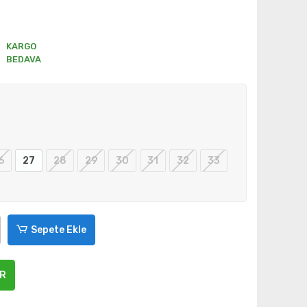
KARGO
BEDAVA
6
27
28
29
30
31
32
33
Sepete Ekle
ER