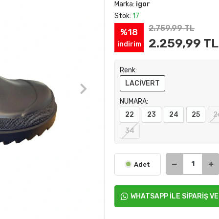
Marka:
igor
Stok:
17
2.759,99 TL
%18
2.259,99 TL
indirim
Renk:
LACİVERT
NUMARA:
22
23
24
25
2
34
Adet
WHATSAPP İLE SİPARİŞ V