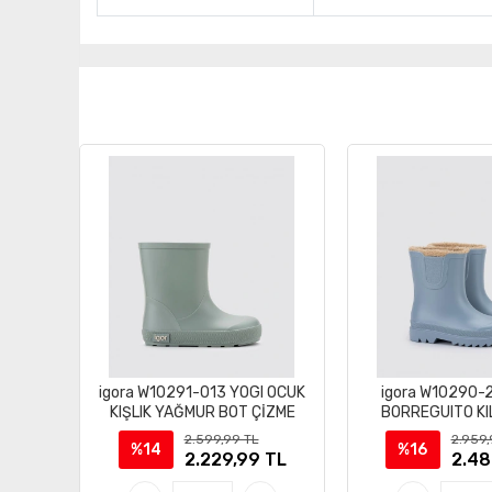
igora W10291-013 YOGI OCUK
igora W10290-
KIŞLIK YAĞMUR BOT ÇİZME
BORREGUITO KI
ÇİZME B
2.599,99 TL
2.959,
%14
%16
2.229,99 TL
2.48