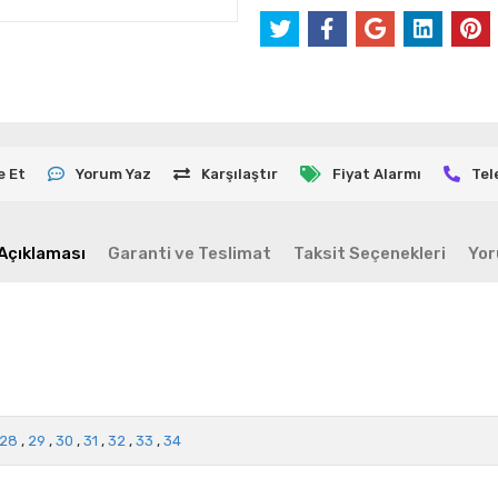
e Et
Yorum Yaz
Karşılaştır
Fiyat Alarmı
Tel
Açıklaması
Garanti ve Teslimat
Taksit Seçenekleri
Yor
28
,
29
,
30
,
31
,
32
,
33
,
34