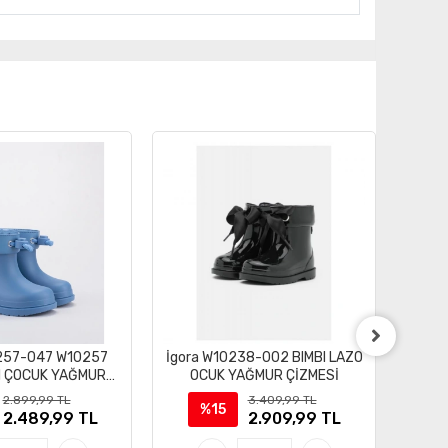
0257-047 W10257
İgora W10238-002 BIMBI LAZO
igo
RI ÇOCUK YAĞMUR
OCUK YAĞMUR ÇİZMESİ
MESi BOTU
2.899,99 TL
3.409,99 TL
%15
2.489,99 TL
2.909,99 TL