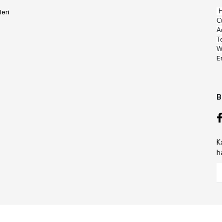
H
leri
C
A
T
W
E
B
K
h